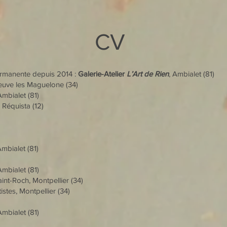
CV
ermanente depuis 2014 :
Galerie-Atelier
L’Art de Rien
, Ambialet (81)
eneuve les Maguelone (34)
Ambialet (81)
équista (12)
Ambialet (81)
Ambialet (81)
Roch, Montpellier (34)
s, Montpellier (34)
Ambialet (81)