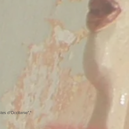
rtistes d'Occitanie",*