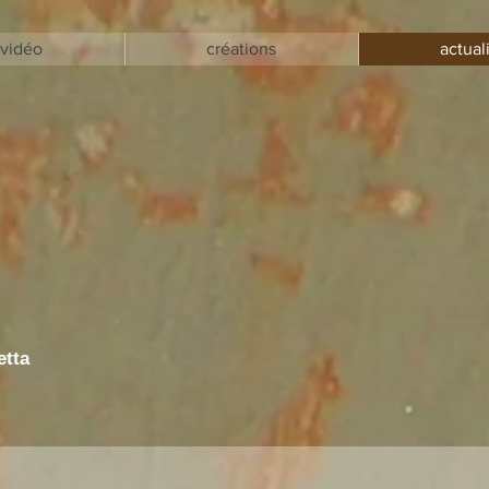
vidéo
créations
actual
etta