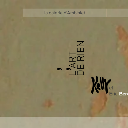
la galerie d'Ambialet
et
Eric
Ber