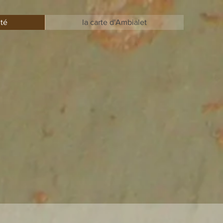
ité
la carte d'Ambialet