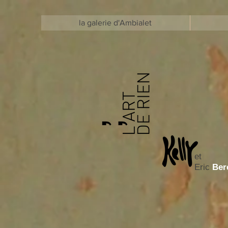
la galerie d'Ambialet
et
Eric
Ber